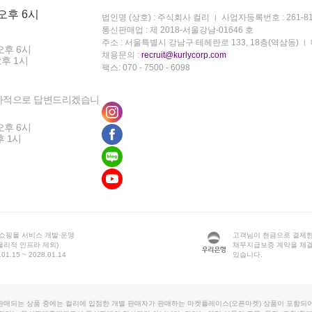
 오후 6시
법인명 (상호) : 주식회사 컬리
사업자등록번호 : 261-81
통신판매업 : 제 2018-서울강남-01646 호
주소 : 서울특별시 강남구 테헤란로 133, 18층(역삼동)
오후 6시
채용문의 :
recruit@kurlycorp.com
오후 1시
팩스: 070 - 7500 - 6098
차적으로 답변드리겠습니
오후 6시
후 1시
 쇼핑몰 서비스 개발·운영
고객님이 현금으로 결제한
물리적 인프라 제외)
채무지급보증 계약을 체
1.15 ~ 2028.01.14
있습니다.
판매되는 상품 중에는 컬리에 입점한 개별 판매자가 판매하는 마켓플레이스(오픈마켓) 상품이 포함되어