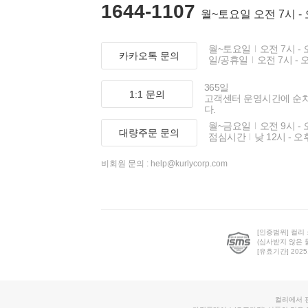
1644-1107
월~토요일 오전 7시 -
월~토요일
오전 7시 - 
카카오톡 문의
일/공휴일
오전 7시 - 
365일
1:1 문의
고객센터 운영시간에 순
다.
월~금요일
오전 9시 - 
대량주문 문의
점심시간
낮 12시 - 오
비회원 문의 :
help@kurlycorp.com
[인증범위] 컬리
(심사받지 않은 
[유효기간] 2025.0
컬리에서 