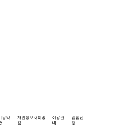
이용약
개인정보처리방
이용안
입점신
관
침
내
청