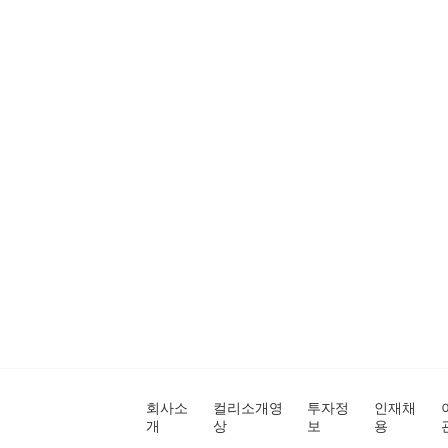
회사소
컬리소개영
투자정
인재채
개
상
보
용