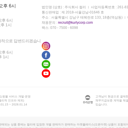
 오후 6시
법인명 (상호) : 주식회사 컬리
사업자등록번호 : 261-81
통신판매업 : 제 2018-서울강남-01646 호
주소 : 서울특별시 강남구 테헤란로 133, 18층(역삼동)
오후 6시
채용문의 :
recruit@kurlycorp.com
오후 1시
팩스: 070 - 7500 - 6098
차적으로 답변드리겠습니
오후 6시
후 1시
 쇼핑몰 서비스 개발·운영
고객님이 현금으로 결제한
물리적 인프라 제외)
채무지급보증 계약을 체
1.15 ~ 2028.01.14
있습니다.
판매되는 상품 중에는 컬리에 입점한 개별 판매자가 판매하는 마켓플레이스(오픈마켓) 상품이 포함되어