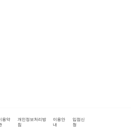
이용약
개인정보처리방
이용안
입점신
관
침
내
청