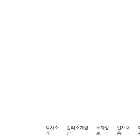
회사소
컬리소개영
투자정
인재채
개
상
보
용