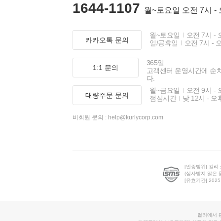
1644-1107
월~토요일 오전 7시 -
월~토요일
오전 7시 - 
카카오톡 문의
일/공휴일
오전 7시 - 
365일
1:1 문의
고객센터 운영시간에 순
다.
월~금요일
오전 9시 - 
대량주문 문의
점심시간
낮 12시 - 오
비회원 문의 :
help@kurlycorp.com
[인증범위] 컬리
(심사받지 않은 
[유효기간] 2025.0
컬리에서 