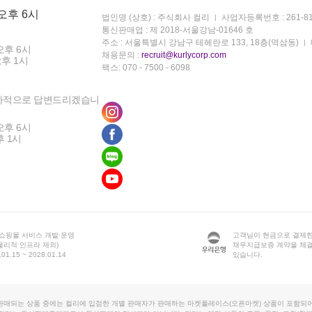
 오후 6시
법인명 (상호) : 주식회사 컬리
사업자등록번호 : 261-81
통신판매업 : 제 2018-서울강남-01646 호
주소 : 서울특별시 강남구 테헤란로 133, 18층(역삼동)
오후 6시
채용문의 :
recruit@kurlycorp.com
오후 1시
팩스: 070 - 7500 - 6098
차적으로 답변드리겠습니
오후 6시
후 1시
 쇼핑몰 서비스 개발·운영
고객님이 현금으로 결제한
물리적 인프라 제외)
채무지급보증 계약을 체
1.15 ~ 2028.01.14
있습니다.
판매되는 상품 중에는 컬리에 입점한 개별 판매자가 판매하는 마켓플레이스(오픈마켓) 상품이 포함되어