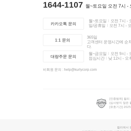
1644-1107
월~토요일 오전 7시 -
월~토요일
오전 7시 - 
카카오톡 문의
일/공휴일
오전 7시 - 
365일
1:1 문의
고객센터 운영시간에 순
다.
월~금요일
오전 9시 - 
대량주문 문의
점심시간
낮 12시 - 오
비회원 문의 :
help@kurlycorp.com
[인증범위] 컬리
(심사받지 않은 
[유효기간] 2025.0
컬리에서 