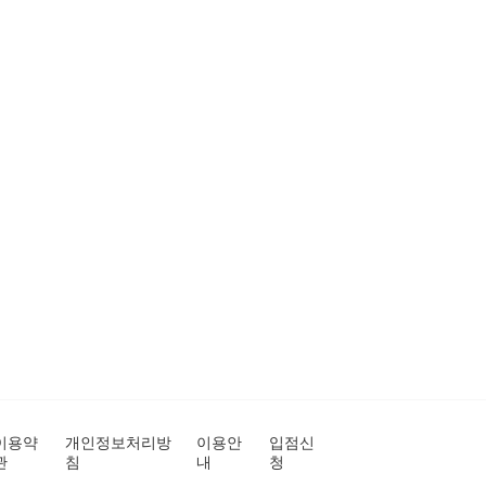
이용약
개인정보처리방
이용안
입점신
관
침
내
청