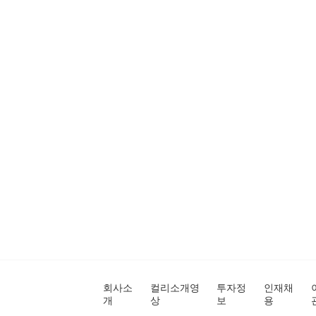
회사소
컬리소개영
투자정
인재채
개
상
보
용