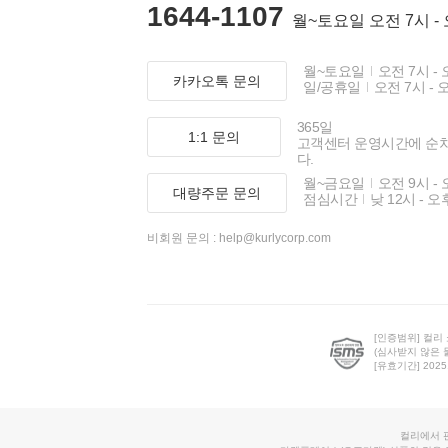
1644-1107
월~토요일 오전 7시 -
월~토요일
오전 7시 - 
카카오톡 문의
일/공휴일
오전 7시 - 
365일
1:1 문의
고객센터 운영시간에 순
다.
월~금요일
오전 9시 - 
대량주문 문의
점심시간
낮 12시 - 오
비회원 문의 :
help@kurlycorp.com
[인증범위] 컬리
(심사받지 않은 
[유효기간] 2025.0
컬리에서 