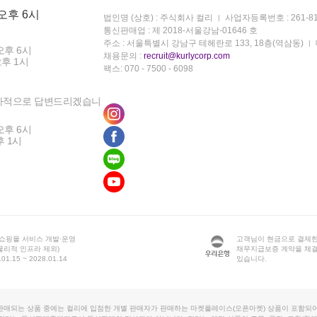
 오후 6시
법인명 (상호) : 주식회사 컬리
사업자등록번호 : 261-81
통신판매업 : 제 2018-서울강남-01646 호
주소 : 서울특별시 강남구 테헤란로 133, 18층(역삼동)
오후 6시
채용문의 :
recruit@kurlycorp.com
오후 1시
팩스: 070 - 7500 - 6098
차적으로 답변드리겠습니
오후 6시
후 1시
 쇼핑몰 서비스 개발·운영
고객님이 현금으로 결제한
물리적 인프라 제외)
채무지급보증 계약을 체
1.15 ~ 2028.01.14
있습니다.
판매되는 상품 중에는 컬리에 입점한 개별 판매자가 판매하는 마켓플레이스(오픈마켓) 상품이 포함되어