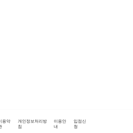
이용약
개인정보처리방
이용안
입점신
관
침
내
청