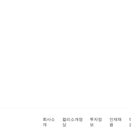
회사소
컬리소개영
투자정
인재채
개
상
보
용