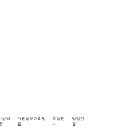
이용약
개인정보처리방
이용안
입점신
관
침
내
청