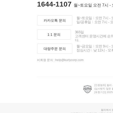
1644-1107
월~토요일 오전 7시 -
월~토요일
오전 7시 - 
카카오톡 문의
일/공휴일
오전 7시 - 
365일
1:1 문의
고객센터 운영시간에 순
다.
월~금요일
오전 9시 - 
대량주문 문의
점심시간
낮 12시 - 오
비회원 문의 :
help@kurlycorp.com
[인증범위] 컬리
(심사받지 않은 
[유효기간] 2025.0
컬리에서 