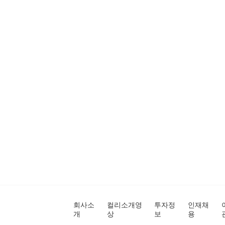
회사소
컬리소개영
투자정
인재채
개
상
보
용