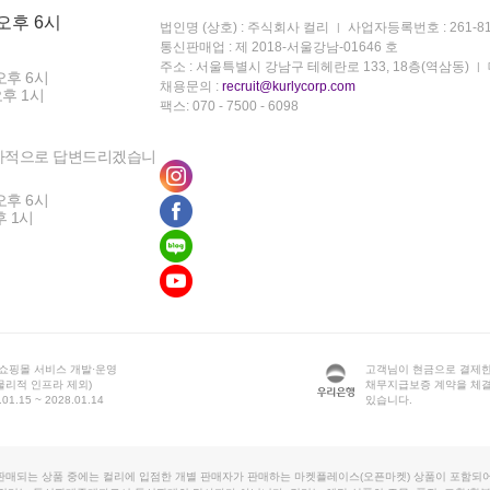
 오후 6시
법인명 (상호) : 주식회사 컬리
사업자등록번호 : 261-81
통신판매업 : 제 2018-서울강남-01646 호
주소 : 서울특별시 강남구 테헤란로 133, 18층(역삼동)
오후 6시
채용문의 :
recruit@kurlycorp.com
오후 1시
팩스: 070 - 7500 - 6098
차적으로 답변드리겠습니
오후 6시
후 1시
 쇼핑몰 서비스 개발·운영
고객님이 현금으로 결제한
물리적 인프라 제외)
채무지급보증 계약을 체
1.15 ~ 2028.01.14
있습니다.
판매되는 상품 중에는 컬리에 입점한 개별 판매자가 판매하는 마켓플레이스(오픈마켓) 상품이 포함되어