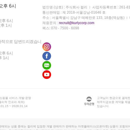
 오후 6시
법인명 (상호) : 주식회사 컬리
사업자등록번호 : 261-81
통신판매업 : 제 2018-서울강남-01646 호
주소 : 서울특별시 강남구 테헤란로 133, 18층(역삼동)
오후 6시
채용문의 :
recruit@kurlycorp.com
오후 1시
팩스: 070 - 7500 - 6098
차적으로 답변드리겠습니
오후 6시
후 1시
 쇼핑몰 서비스 개발·운영
고객님이 현금으로 결제한
물리적 인프라 제외)
채무지급보증 계약을 체
1.15 ~ 2028.01.14
있습니다.
판매되는 상품 중에는 컬리에 입점한 개별 판매자가 판매하는 마켓플레이스(오픈마켓) 상품이 포함되어