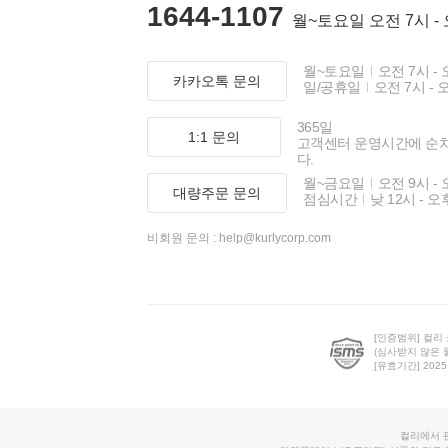
1644-1107
월~토요일 오전 7시 -
월~토요일
오전 7시 - 
카카오톡 문의
일/공휴일
오전 7시 - 
365일
1:1 문의
고객센터 운영시간에 순
다.
월~금요일
오전 9시 - 
대량주문 문의
점심시간
낮 12시 - 오
비회원 문의 :
help@kurlycorp.com
[인증범위] 컬리
(심사받지 않은 
[유효기간] 2025.0
컬리에서 