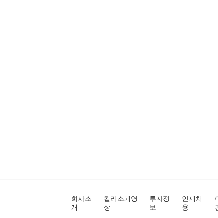
회사소
컬리소개영
투자정
인재채
개
상
보
용