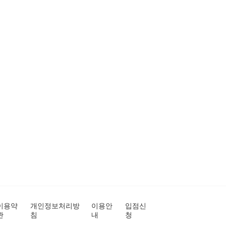
이용약
개인정보처리방
이용안
입점신
관
침
내
청