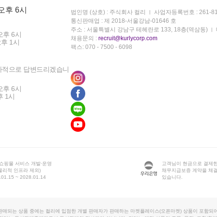
 오후 6시
법인명 (상호) : 주식회사 컬리
사업자등록번호 : 261-81
통신판매업 : 제 2018-서울강남-01646 호
주소 : 서울특별시 강남구 테헤란로 133, 18층(역삼동)
오후 6시
채용문의 :
recruit@kurlycorp.com
오후 1시
팩스: 070 - 7500 - 6098
차적으로 답변드리겠습니
오후 6시
후 1시
 쇼핑몰 서비스 개발·운영
고객님이 현금으로 결제한
물리적 인프라 제외)
채무지급보증 계약을 체
1.15 ~ 2028.01.14
있습니다.
판매되는 상품 중에는 컬리에 입점한 개별 판매자가 판매하는 마켓플레이스(오픈마켓) 상품이 포함되어