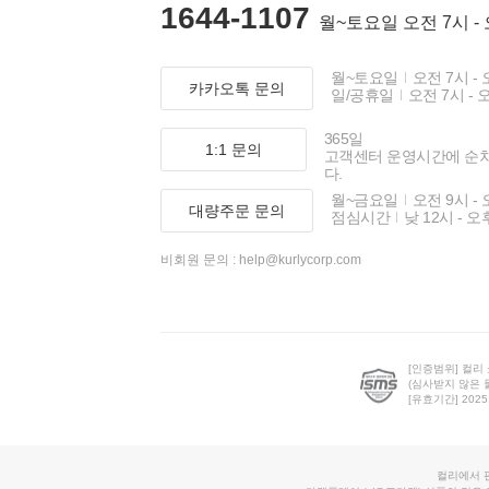
1644-1107
월~토요일 오전 7시 -
월~토요일
오전 7시 - 
카카오톡 문의
일/공휴일
오전 7시 - 
365일
1:1 문의
고객센터 운영시간에 순
다.
월~금요일
오전 9시 - 
대량주문 문의
점심시간
낮 12시 - 오
비회원 문의 :
help@kurlycorp.com
[인증범위] 컬리
(심사받지 않은 
[유효기간] 2025.0
컬리에서 