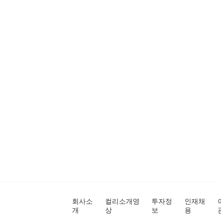
회사소
컬리소개영
투자정
인재채
개
상
보
용