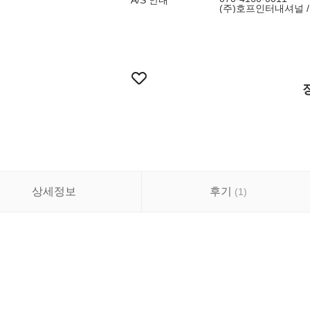
A/S 안내
(주)호프인터내셔널 / 0
상세정보
후기
(
1
)