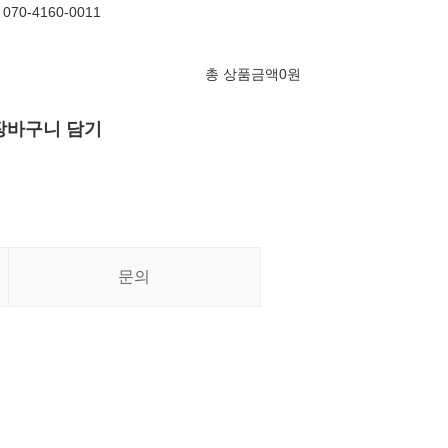
70-4160-0011
총 상품금액
0
원
장바구니 담기
문의