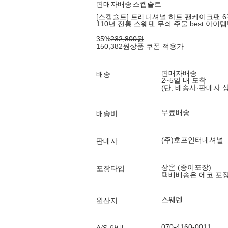
판매자배송
스켑슐트
[스켑슐트] 트래디셔널 하트 팬케이크팬 6구 
110년 전통 스웨덴 무쇠 주물 best 아이템
35
%
232,800
원
150,382
원
상품 쿠폰 적용가
판매자배송
배송
2~5일 내 도착
(단, 배송사·판매자 
무료배송
배송비
(주)호프인터내셔널
판매자
상온 (종이포장)
포장타입
택배배송은 에코 포
스웨덴
원산지
070-4160-0011