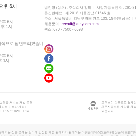
 오후 6시
법인명 (상호) : 주식회사 컬리
사업자등록번호 : 261-81
통신판매업 : 제 2018-서울강남-01646 호
주소 : 서울특별시 강남구 테헤란로 133, 18층(역삼동)
오후 6시
채용문의 :
recruit@kurlycorp.com
오후 1시
팩스: 070 - 7500 - 6098
차적으로 답변드리겠습니
오후 6시
후 1시
 쇼핑몰 서비스 개발·운영
고객님이 현금으로 결제한
물리적 인프라 제외)
채무지급보증 계약을 체
1.15 ~ 2028.01.14
있습니다.
판매되는 상품 중에는 컬리에 입점한 개별 판매자가 판매하는 마켓플레이스(오픈마켓) 상품이 포함되어