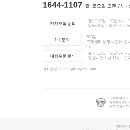
1644-1107
월~토요일 오전 7시 -
월~토요일
오전 7시 - 
카카오톡 문의
일/공휴일
오전 7시 - 
365일
1:1 문의
고객센터 운영시간에 순
다.
월~금요일
오전 9시 - 
대량주문 문의
점심시간
낮 12시 - 오
비회원 문의 :
help@kurlycorp.com
[인증범위] 컬리
(심사받지 않은 
[유효기간] 2025.0
컬리에서 