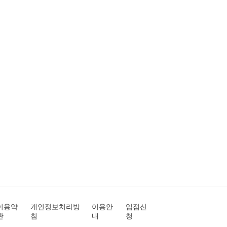
이용약
개인정보처리방
이용안
입점신
관
침
내
청