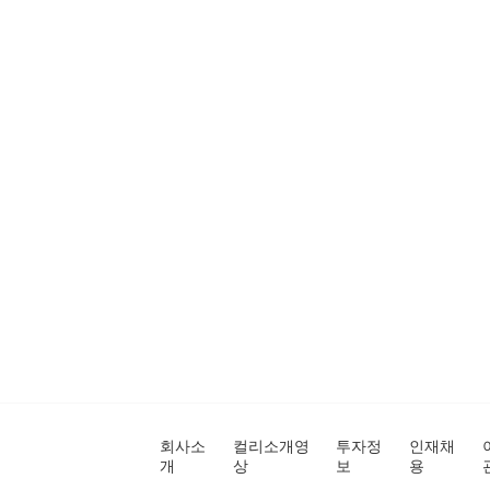
회사소
컬리소개영
투자정
인재채
개
상
보
용