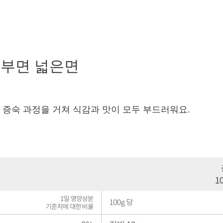
두부면 넓은면
. 증숙 과정을 거쳐 식감과 맛이 모두 부드러워요.