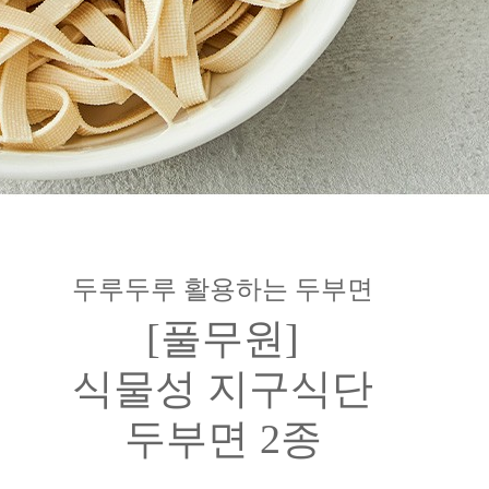
두루두루 활용하는 두부면
[풀무원]
식물성 지구식단
두부면 2종