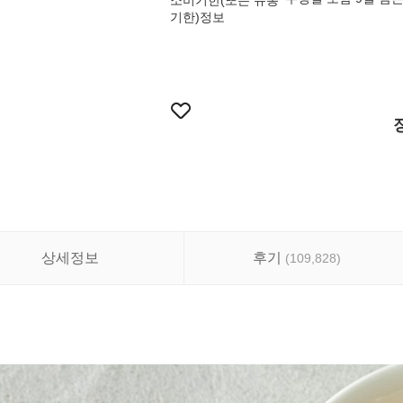
소비기한(또는 유통
기한)정보
상세정보
후기
(
109,828
)