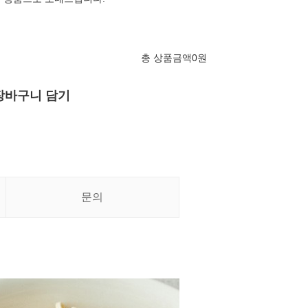
총 상품금액
0
원
장바구니 담기
문의