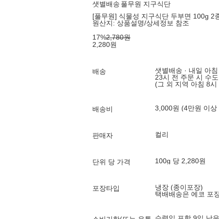
샛별배송
풀무원 지구식단
[풀무원] 식물성 지구식단 두부면 100g 2종
원산지:
상품설명/상세정보 참조
17
%
2,780
원
2,280
원
샛별배송 · 내일 아침
배송
23시 전 주문 시 수
(그 외 지역 아침 8시
3,000원 (4만원 이상
배송비
컬리
판매자
100g 당 2,280원
단위 당 가격
냉장 (종이포장)
포장타입
택배배송은 에코 포
수령일 포함 9일 남