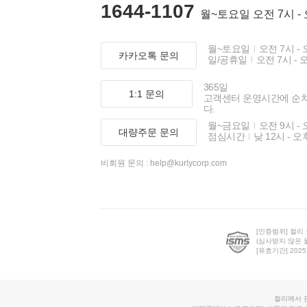
1644-1107
월~토요일 오전 7시 -
월~토요일
오전 7시 - 
카카오톡 문의
일/공휴일
오전 7시 - 
365일
1:1 문의
고객센터 운영시간에 순
다.
월~금요일
오전 9시 - 
대량주문 문의
점심시간
낮 12시 - 오
비회원 문의 :
help@kurlycorp.com
[인증범위] 컬리
(심사받지 않은 
[유효기간] 2025.0
컬리에서 