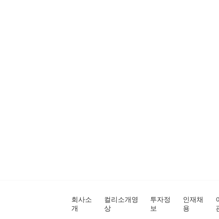
회사소
컬리소개영
투자정
인재채
개
상
보
용