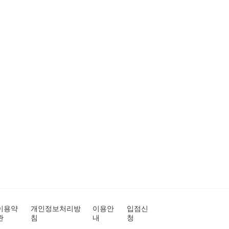
이용약
개인정보처리방
이용안
입점신
관
침
내
청