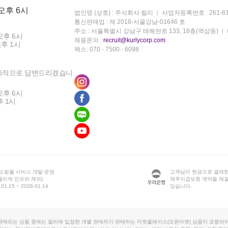
 오후 6시
법인명 (상호) : 주식회사 컬리
사업자등록번호 : 261-81
통신판매업 : 제 2018-서울강남-01646 호
주소 : 서울특별시 강남구 테헤란로 133, 18층(역삼동)
오후 6시
채용문의 :
recruit@kurlycorp.com
오후 1시
팩스: 070 - 7500 - 6098
차적으로 답변드리겠습니
오후 6시
후 1시
 쇼핑몰 서비스 개발·운영
고객님이 현금으로 결제한
물리적 인프라 제외)
채무지급보증 계약을 체
1.15 ~ 2028.01.14
있습니다.
판매되는 상품 중에는 컬리에 입점한 개별 판매자가 판매하는 마켓플레이스(오픈마켓) 상품이 포함되어