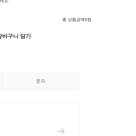
세요.
총 상품금액
0
원
장바구니 담기
문의