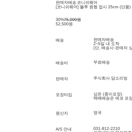
판매자배송
코니쉬웨어
[코니쉬웨어] 블루 원형 접시 25cm (단품)
30
%
75,000
원
52,500
원
판매자배송
배송
2~5일 내 도착
(단, 배송사·판매자 
무료배송
배송비
주식회사 담소리빙
판매자
상온 (종이포장)
포장타입
택배배송은 에코 포
영국
원산지
031-812-2210
A/S 안내