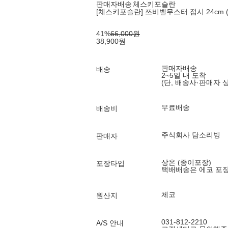
판매자배송
체스키포슬란
[체스키포슬란] 쯔비벨무스터 접시 24cm 
41
%
66,000
원
38,900
원
판매자배송
배송
2~5일 내 도착
(단, 배송사·판매자 
무료배송
배송비
주식회사 담소리빙
판매자
상온 (종이포장)
포장타입
택배배송은 에코 포
체코
원산지
031-812-2210
A/S 안내