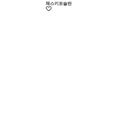
체스키포슬란
멤버스15%쿠폰