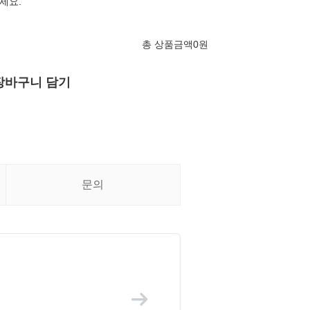
세요.
총 상품금액
0
원
장바구니 담기
문의