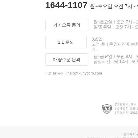
1644-1107
월~토요일 오전 7시 -
월~토요일
오전 7시 - 
카카오톡 문의
일/공휴일
오전 7시 - 
365일
1:1 문의
고객센터 운영시간에 순
다.
월~금요일
오전 9시 - 
대량주문 문의
점심시간
낮 12시 - 오
비회원 문의 :
help@kurlycorp.com
[인증범위] 컬리
(심사받지 않은 
[유효기간] 2025.0
컬리에서 