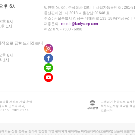
 오후 6시
법인명 (상호) : 주식회사 컬리
사업자등록번호 : 261-81
통신판매업 : 제 2018-서울강남-01646 호
주소 : 서울특별시 강남구 테헤란로 133, 18층(역삼동)
오후 6시
채용문의 :
recruit@kurlycorp.com
오후 1시
팩스: 070 - 7500 - 6098
차적으로 답변드리겠습니
오후 6시
후 1시
 쇼핑몰 서비스 개발·운영
고객님이 현금으로 결제한
물리적 인프라 제외)
채무지급보증 계약을 체
1.15 ~ 2028.01.14
있습니다.
판매되는 상품 중에는 컬리에 입점한 개별 판매자가 판매하는 마켓플레이스(오픈마켓) 상품이 포함되어