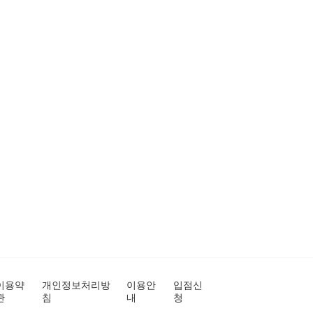
이용약
개인정보처리방
이용안
입점신
관
침
내
청