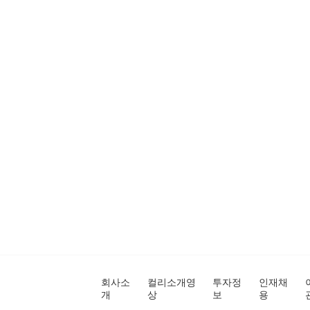
회사소
컬리소개영
투자정
인재채
개
상
보
용