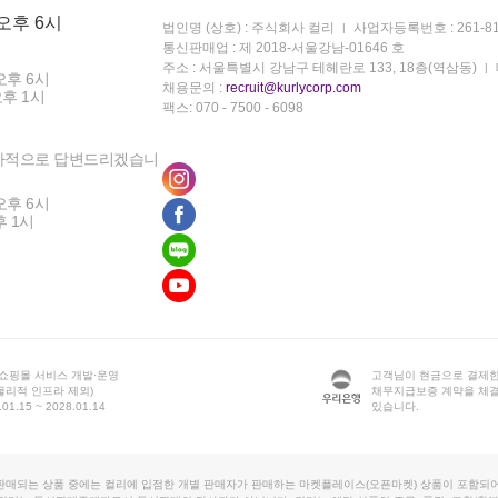
 오후 6시
법인명 (상호) : 주식회사 컬리
사업자등록번호 : 261-81
통신판매업 : 제 2018-서울강남-01646 호
주소 : 서울특별시 강남구 테헤란로 133, 18층(역삼동)
오후 6시
채용문의 :
recruit@kurlycorp.com
오후 1시
팩스: 070 - 7500 - 6098
차적으로 답변드리겠습니
오후 6시
후 1시
 쇼핑몰 서비스 개발·운영
고객님이 현금으로 결제한
물리적 인프라 제외)
채무지급보증 계약을 체
1.15 ~ 2028.01.14
있습니다.
판매되는 상품 중에는 컬리에 입점한 개별 판매자가 판매하는 마켓플레이스(오픈마켓) 상품이 포함되어