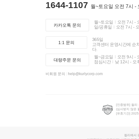
1644-1107
월~토요일 오전 7시 -
월~토요일
오전 7시 - 
카카오톡 문의
일/공휴일
오전 7시 - 
365일
1:1 문의
고객센터 운영시간에 순
다.
월~금요일
오전 9시 - 
대량주문 문의
점심시간
낮 12시 - 오
비회원 문의 :
help@kurlycorp.com
[인증범위] 컬리
(심사받지 않은 
[유효기간] 2025.0
컬리에서 