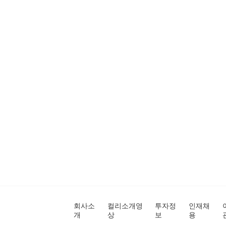
회사소
컬리소개영
투자정
인재채
개
상
보
용