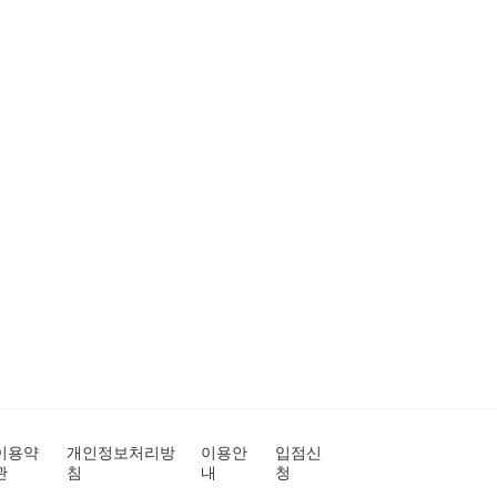
이용약
개인정보처리방
이용안
입점신
관
침
내
청