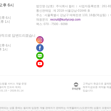
 오후 6시
법인명 (상호) : 주식회사 컬리
사업자등록번호 : 261-81
통신판매업 : 제 2018-서울강남-01646 호
주소 : 서울특별시 강남구 테헤란로 133, 18층(역삼동)
오후 6시
채용문의 :
recruit@kurlycorp.com
오후 1시
팩스: 070 - 7500 - 6098
차적으로 답변드리겠습니
오후 6시
후 1시
 쇼핑몰 서비스 개발·운영
고객님이 현금으로 결제한
물리적 인프라 제외)
채무지급보증 계약을 체
1.15 ~ 2028.01.14
있습니다.
판매되는 상품 중에는 컬리에 입점한 개별 판매자가 판매하는 마켓플레이스(오픈마켓) 상품이 포함되어