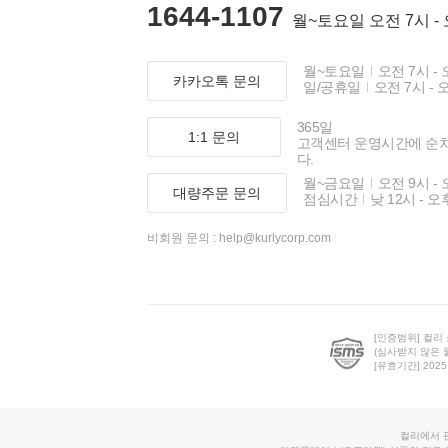
1644-1107
월~토요일 오전 7시 -
월~토요일
오전 7시 - 
카카오톡 문의
일/공휴일
오전 7시 - 
365일
1:1 문의
고객센터 운영시간에 순
다.
월~금요일
오전 9시 - 
대량주문 문의
점심시간
낮 12시 - 오
비회원 문의 :
help@kurlycorp.com
[인증범위] 컬리
(심사받지 않은 
[유효기간] 2025.0
컬리에서 