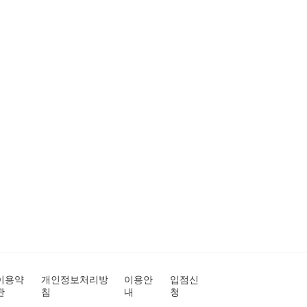
이용약
개인정보처리방
이용안
입점신
관
침
내
청