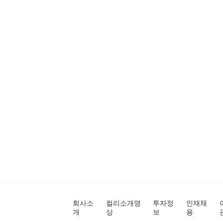
회사소
컬리소개영
투자정
인재채
개
상
보
용