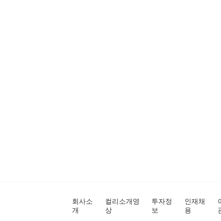
회사소
컬리소개영
투자정
인재채
개
상
보
용