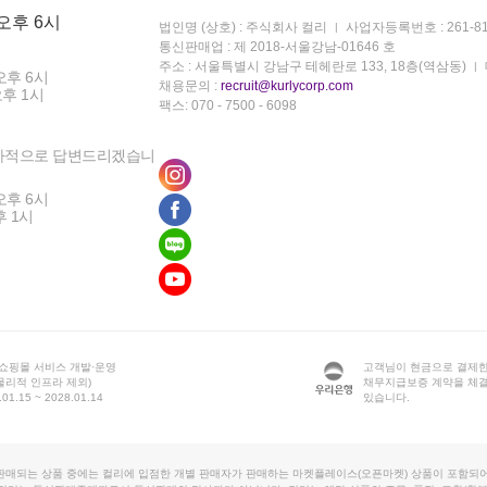
 오후 6시
법인명 (상호) : 주식회사 컬리
사업자등록번호 : 261-81
통신판매업 : 제 2018-서울강남-01646 호
주소 : 서울특별시 강남구 테헤란로 133, 18층(역삼동)
오후 6시
채용문의 :
recruit@kurlycorp.com
오후 1시
팩스: 070 - 7500 - 6098
차적으로 답변드리겠습니
오후 6시
후 1시
 쇼핑몰 서비스 개발·운영
고객님이 현금으로 결제한
물리적 인프라 제외)
채무지급보증 계약을 체
1.15 ~ 2028.01.14
있습니다.
판매되는 상품 중에는 컬리에 입점한 개별 판매자가 판매하는 마켓플레이스(오픈마켓) 상품이 포함되어