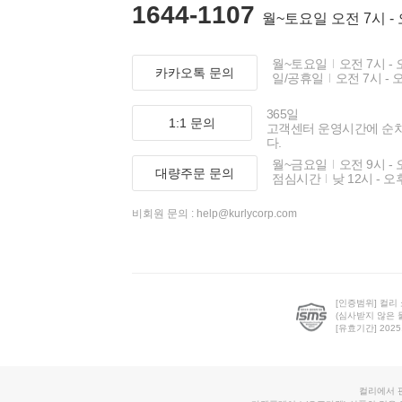
1644-1107
월~토요일 오전 7시 -
월~토요일
오전 7시 - 
카카오톡 문의
일/공휴일
오전 7시 - 
365일
1:1 문의
고객센터 운영시간에 순
다.
월~금요일
오전 9시 - 
대량주문 문의
점심시간
낮 12시 - 오
비회원 문의 :
help@kurlycorp.com
[인증범위] 컬리
(심사받지 않은 
[유효기간] 2025.0
컬리에서 