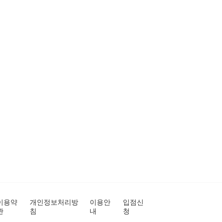
이용약
개인정보처리방
이용안
입점신
관
침
내
청