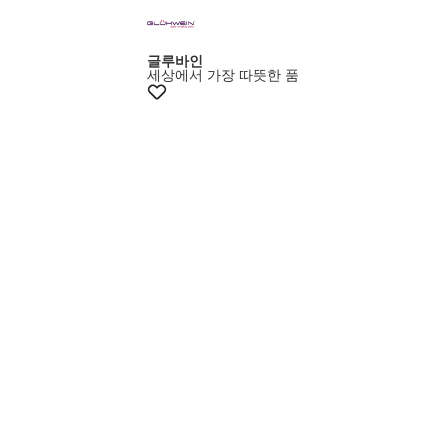
+10% 쿠폰
글루바인
세상에서 가장 따뜻한 품