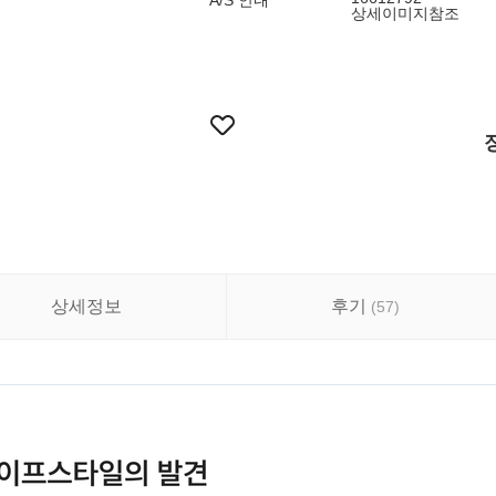
A/S 안내
상세이미지참조
상세정보
후기
(
57
)