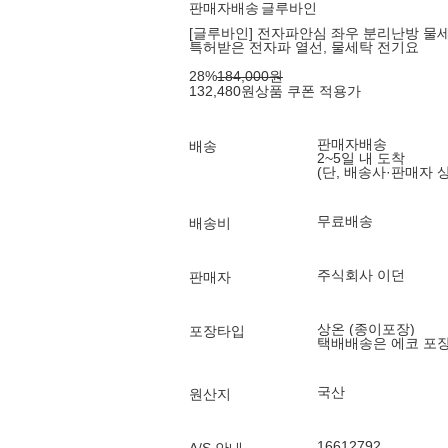
판매자배송
글루바인
[글루바인] 전자파안심 좌우 분리난방 물세탁 
특허받은 전자파 열선, 물세탁 전기요
28
%
184,000
원
132,480
원
상품 쿠폰 적용가
판매자배송
배송
2~5일 내 도착
(단, 배송사·판매자 
무료배송
배송비
주식회사 이던
판매자
상온 (종이포장)
포장타입
택배배송은 에코 포
국산
원산지
16612792