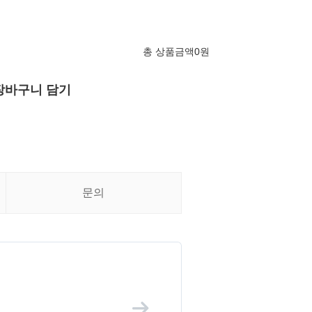
총 상품금액
0
원
장바구니 담기
문의