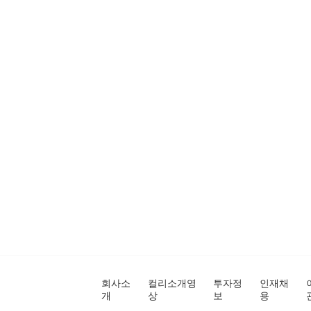
회사소
컬리소개영
투자정
인재채
개
상
보
용