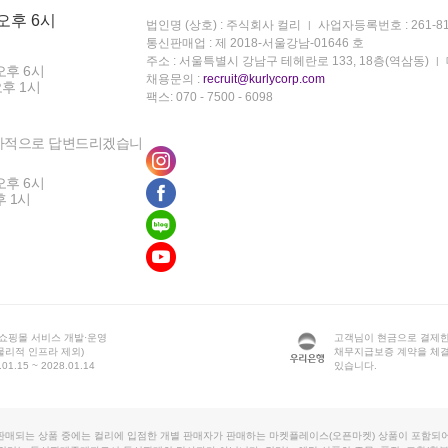
 오후 6시
법인명 (상호) : 주식회사 컬리
사업자등록번호 : 261-81
통신판매업 : 제 2018-서울강남-01646 호
주소 : 서울특별시 강남구 테헤란로 133, 18층(역삼동)
오후 6시
채용문의 :
recruit@kurlycorp.com
오후 1시
팩스: 070 - 7500 - 6098
차적으로 답변드리겠습니
오후 6시
후 1시
 쇼핑몰 서비스 개발·운영
고객님이 현금으로 결제한
물리적 인프라 제외)
채무지급보증 계약을 체
1.15 ~ 2028.01.14
있습니다.
판매되는 상품 중에는 컬리에 입점한 개별 판매자가 판매하는 마켓플레이스(오픈마켓) 상품이 포함되어