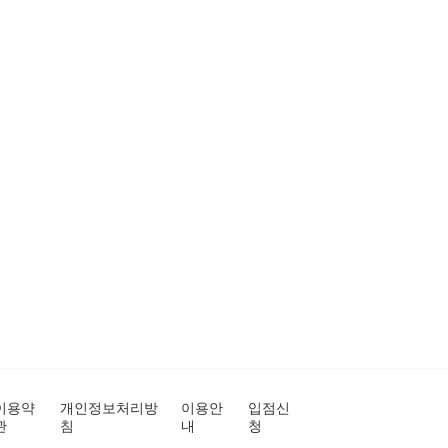
이용약
개인정보처리방
이용안
입점신
관
침
내
청