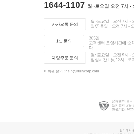
1644-1107
월~토요일 오전 7시 -
월~토요일
오전 7시 - 
카카오톡 문의
일/공휴일
오전 7시 - 
365일
1:1 문의
고객센터 운영시간에 순
다.
월~금요일
오전 9시 - 
대량주문 문의
점심시간
낮 12시 - 오
비회원 문의 :
help@kurlycorp.com
[인증범위] 컬리
(심사받지 않은 
[유효기간] 2025.0
컬리에서 