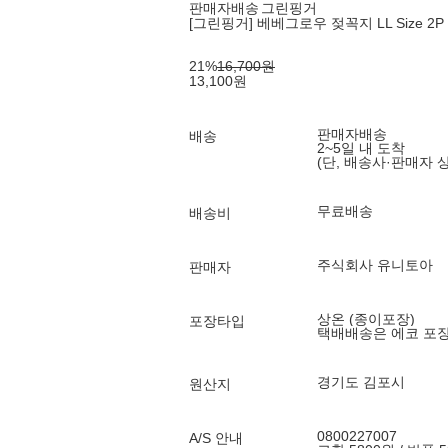
판매자배송
그린핑거
[그린핑거] 베베그로우 젖꼭지 LL Size 2P
21
%
16,700
원
13,100
원
판매자배송
배송
2~5일 내 도착
(단, 배송사·판매자 
무료배송
배송비
주식회사 유니토아
판매자
상온 (종이포장)
포장타입
택배배송은 에코 포
경기도 김포시
원산지
0800227007
A/S 안내