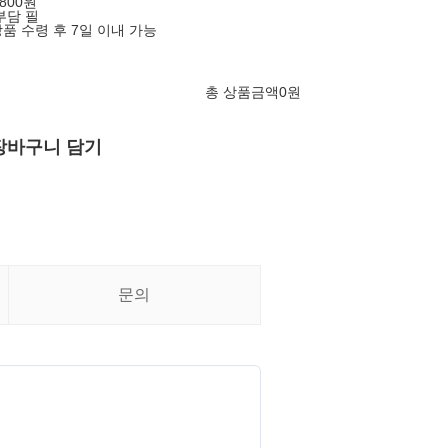
5800원
부담 필
품 수령 후 7일 이내 가능
총 상품금액
0
원
장바구니 담기
문의