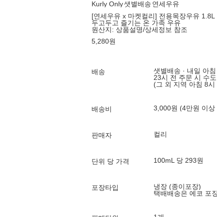
Kurly Only
샛별배송
연세우유
[연세우유 x 마켓컬리] 전용목장우유 1.8L
두고두고 즐기는 온 가족 우유
원산지:
상품설명/상세정보 참조
5,280
원
샛별배송 · 내일 아침
배송
23시 전 주문 시 수
(그 외 지역 아침 8시
3,000원 (4만원 이상
배송비
컬리
판매자
100mL 당 293원
단위 당 가격
냉장 (종이포장)
포장타입
택배배송은 에코 포