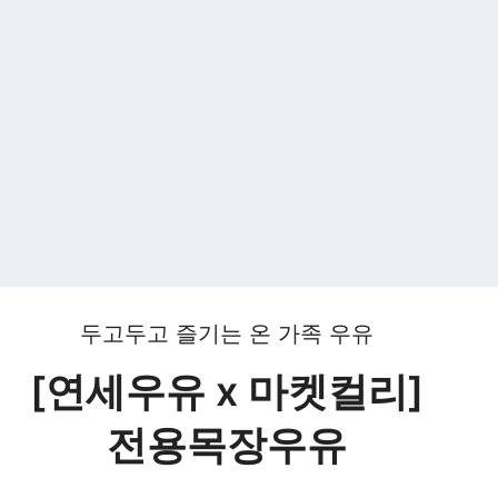
두고두고 즐기는 온 가족 우유
[연세우유 x 마켓컬리]
전용목장우유