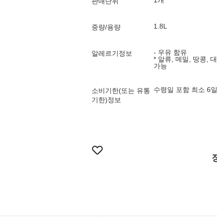
1개
판매단위
1.8L
중량/용량
- 우유 함유
알레르기정보
* 알류, 메밀, 땅콩, 
가능
수령일 포함 최소 6
소비기한(또는 유통
기한)정보