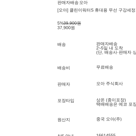
판매자배송
오아
[오아] 클린이워터S 휴대용 무선 구강세정
5
%
39,900
원
37,900
원
판매자배송
배송
2~5일 내 도착
(단, 배송사·판매자 
무료배송
배송비
오아 주식회사
판매자
상온 (종이포장)
포장타입
택배배송은 에코 포
중국 오아(주)
원산지
16614555