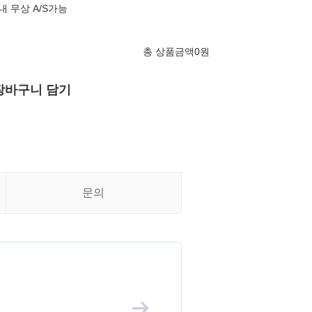
 무상 A/S가능
총 상품금액
0
원
장바구니 담기
문의