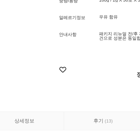
180g / 2g X 30포 X
중량/용량
우유 함유
알레르기정보
패키지 리뉴얼 전/후
안내사항
건으로 성분은 동일합
상세정보
후기
(
13
)