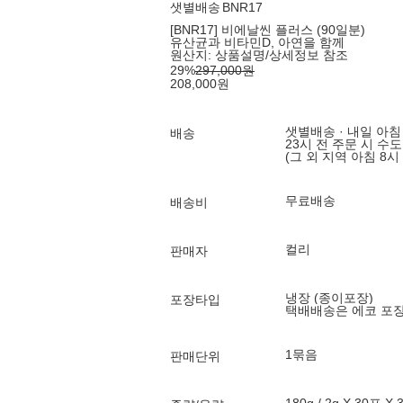
샛별배송
BNR17
[BNR17] 비에날씬 플러스 (90일분)
유산균과 비타민D, 아연을 함께
원산지:
상품설명/상세정보 참조
29
%
297,000
원
208,000
원
샛별배송 · 내일 아침
배송
23시 전 주문 시 수
(그 외 지역 아침 8시
무료배송
배송비
컬리
판매자
냉장 (종이포장)
포장타입
택배배송은 에코 포
1묶음
판매단위