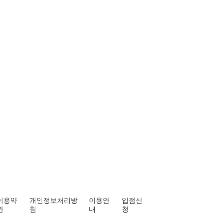
이용약
개인정보처리방
이용안
입점신
관
침
내
청