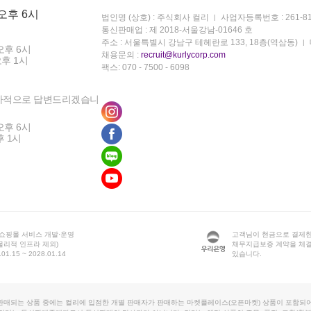
 오후 6시
법인명 (상호) : 주식회사 컬리
사업자등록번호 : 261-81
통신판매업 : 제 2018-서울강남-01646 호
주소 : 서울특별시 강남구 테헤란로 133, 18층(역삼동)
오후 6시
채용문의 :
recruit@kurlycorp.com
오후 1시
팩스: 070 - 7500 - 6098
차적으로 답변드리겠습니
오후 6시
후 1시
 쇼핑몰 서비스 개발·운영
고객님이 현금으로 결제한
물리적 인프라 제외)
채무지급보증 계약을 체
1.15 ~ 2028.01.14
있습니다.
판매되는 상품 중에는 컬리에 입점한 개별 판매자가 판매하는 마켓플레이스(오픈마켓) 상품이 포함되어