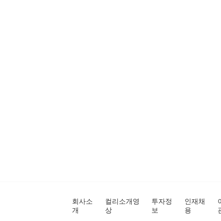
회사소
컬리소개영
투자정
인재채
개
상
보
용