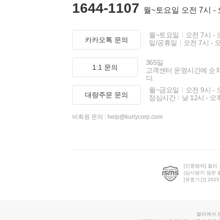
1644-1107
월~토요일 오전 7시 -
월~토요일
오전 7시 - 
카카오톡 문의
일/공휴일
오전 7시 - 
365일
1:1 문의
고객센터 운영시간에 순
다.
월~금요일
오전 9시 - 
대량주문 문의
점심시간
낮 12시 - 오
비회원 문의 :
help@kurlycorp.com
[인증범위] 컬리
(심사받지 않은 
[유효기간] 2025.0
컬리에서 