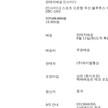
판매자배송
인사이디
[인사이디] 스포츠 오픈형 무선 블루투스 이
(IBC-100)
50
%
39,900
원
19,900
원
판매자배송
배송
8월 11일(화)
도착 
무료배송
배송비
(주)제이엘통상
판매자
상온 (종이포장)
포장타입
택배배송은 에코 포
중국
원산지
0313666355
A/S 안내
상세페이지 참조