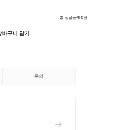
총 상품금액
0
원
장바구니 담기
문의