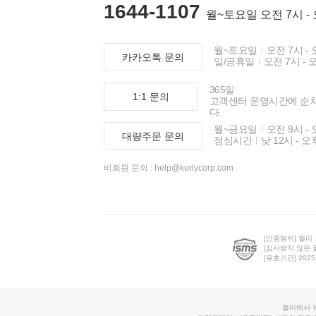
1644-1107
월~토요일 오전 7시 -
월~토요일
오전 7시 - 
카카오톡 문의
일/공휴일
오전 7시 - 
365일
1:1 문의
고객센터 운영시간에 순
다.
월~금요일
오전 9시 - 
대량주문 문의
점심시간
낮 12시 - 오
비회원 문의 :
help@kurlycorp.com
[인증범위] 컬리
(심사받지 않은 
[유효기간] 2025.0
컬리에서 