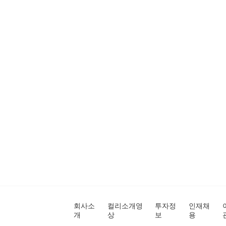
회사소
컬리소개영
투자정
인재채
개
상
보
용