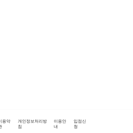
이용약
개인정보처리방
이용안
입점신
관
침
내
청