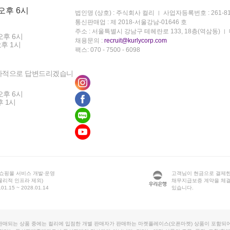
 오후 6시
법인명 (상호) : 주식회사 컬리
사업자등록번호 : 261-81
통신판매업 : 제 2018-서울강남-01646 호
주소 : 서울특별시 강남구 테헤란로 133, 18층(역삼동)
오후 6시
채용문의 :
recruit@kurlycorp.com
오후 1시
팩스: 070 - 7500 - 6098
차적으로 답변드리겠습니
오후 6시
후 1시
 쇼핑몰 서비스 개발·운영
고객님이 현금으로 결제한
물리적 인프라 제외)
채무지급보증 계약을 체
1.15 ~ 2028.01.14
있습니다.
판매되는 상품 중에는 컬리에 입점한 개별 판매자가 판매하는 마켓플레이스(오픈마켓) 상품이 포함되어