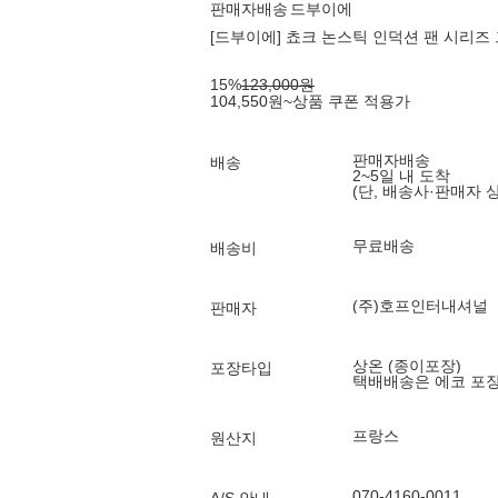
판매자배송
드부이에
[드부이에] 쵸크 논스틱 인덕션 팬 시리즈 
15
%
123,000
원
104,550
원
~
상품 쿠폰 적용가
판매자배송
배송
2~5일 내 도착
(단, 배송사·판매자 
무료배송
배송비
(주)호프인터내셔널
판매자
상온 (종이포장)
포장타입
택배배송은 에코 포
프랑스
원산지
070-4160-0011