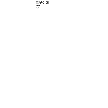
드부이에
+15%쿠폰