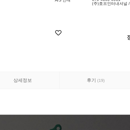
A/S 안내
(주)호프인터내셔널 / 0
상세정보
후기
(
19
)