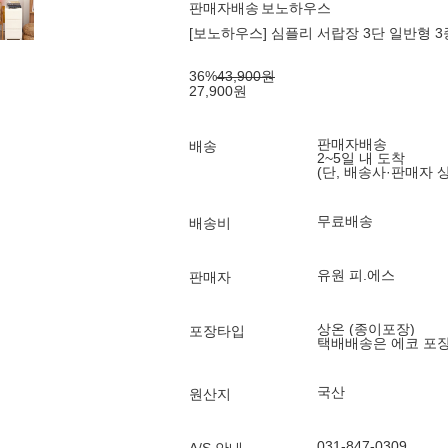
판매자배송
보노하우스
[보노하우스] 심플리 서랍장 3단 일반형 3
36
%
43,900
원
27,900
원
판매자배송
배송
2~5일 내 도착
(단, 배송사·판매자 
무료배송
배송비
유원 피.에스
판매자
상온 (종이포장)
포장타입
택배배송은 에코 포
국산
원산지
031-847-0309