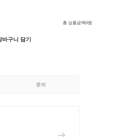
총 상품금액
0
원
장바구니 담기
문의