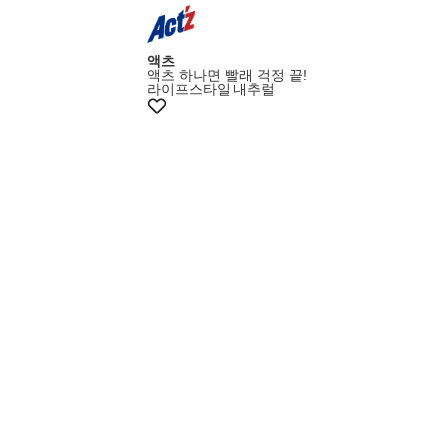
액츠
액츠 하나면 빨래 걱정 끝!
라이프스타일
내추럴