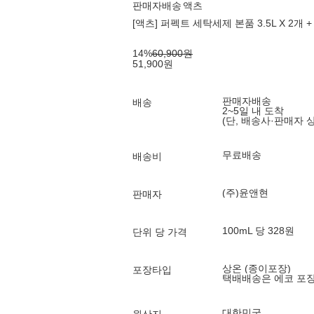
판매자배송
액츠
[액츠] 퍼펙트 세탁세제 본품 3.5L X 2개 + 리
14
%
60,900
원
51,900
원
판매자배송
배송
2~5일 내 도착
(단, 배송사·판매자 
무료배송
배송비
(주)윤앤현
판매자
100mL 당 328원
단위 당 가격
상온 (종이포장)
포장타입
택배배송은 에코 포
대한민국