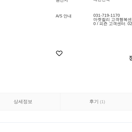
원산지
031-719-1170
A/S 안내
마켓컬리 고객행복센터: 1
0 / 피죤 고객센터: 02
상세정보
후기
(
1
)