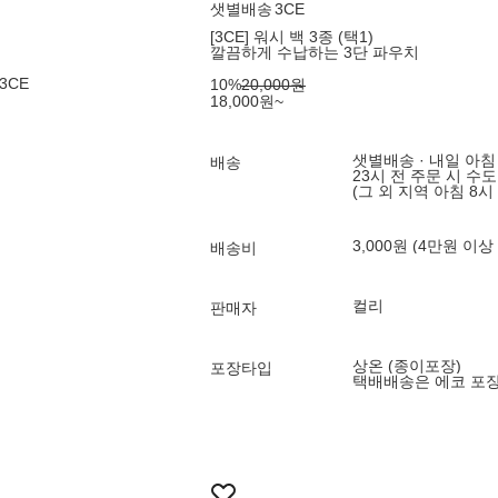
샛별배송
3CE
[3CE] 워시 백 3종 (택1)
깔끔하게 수납하는 3단 파우치
3CE
10
%
20,000
원
18,000
원
~
샛별배송 · 내일 아침
배송
23시 전 주문 시 수
(그 외 지역 아침 8시
3,000원 (4만원 이상
배송비
컬리
판매자
상온 (종이포장)
포장타입
택배배송은 에코 포