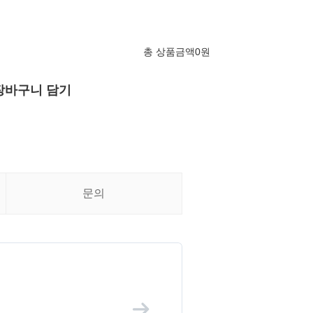
총 상품금액
0
원
장바구니 담기
문의