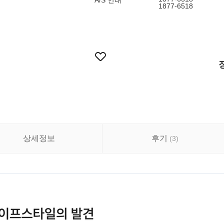
A/S 안내
1877-6518
상세정보
후기
(
3
)