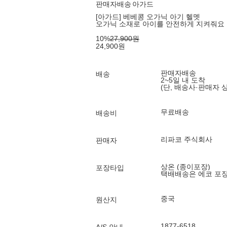
판매자배송
아가드
[아가드] 베베콩 오가닉 아기 헬멧
오가닉 소재로 아이를 안전하게 지켜줘요
10
%
27,900
원
24,900
원
판매자배송
배송
2~5일 내 도착
(단, 배송사·판매자 
무료배송
배송비
리파코 주식회사
판매자
상온 (종이포장)
포장타입
택배배송은 에코 포
중국
원산지
1877-6518