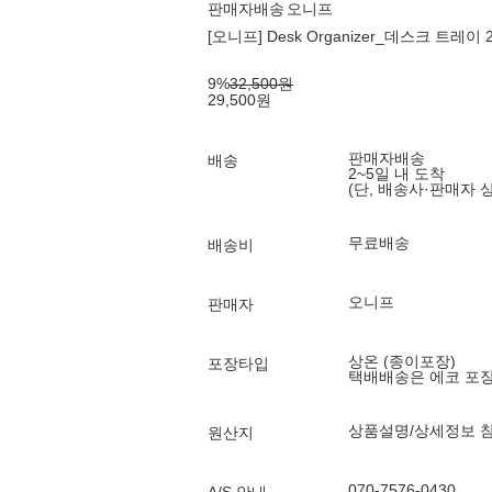
판매자배송
오니프
[오니프] Desk Organizer_데스크 트레이 
9
%
32,500
원
29,500
원
판매자배송
배송
2~5일 내 도착
(단, 배송사·판매자 
무료배송
배송비
오니프
판매자
상온 (종이포장)
포장타입
택배배송은 에코 포
상품설명/상세정보 
원산지
070-7576-0430