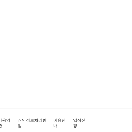
이용약
개인정보처리방
이용안
입점신
관
침
내
청