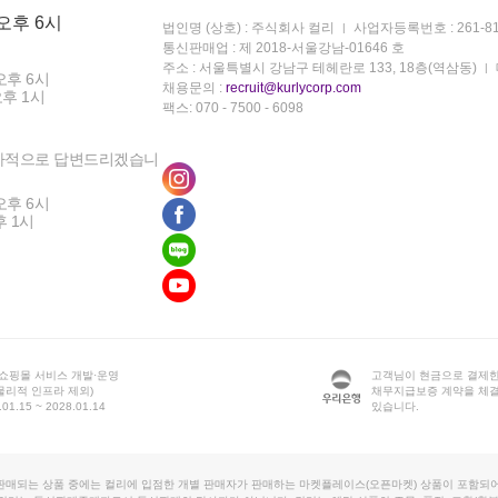
 오후 6시
법인명 (상호) : 주식회사 컬리
사업자등록번호 : 261-81
통신판매업 : 제 2018-서울강남-01646 호
주소 : 서울특별시 강남구 테헤란로 133, 18층(역삼동)
오후 6시
채용문의 :
recruit@kurlycorp.com
오후 1시
팩스: 070 - 7500 - 6098
차적으로 답변드리겠습니
오후 6시
후 1시
 쇼핑몰 서비스 개발·운영
고객님이 현금으로 결제한
물리적 인프라 제외)
채무지급보증 계약을 체
1.15 ~ 2028.01.14
있습니다.
판매되는 상품 중에는 컬리에 입점한 개별 판매자가 판매하는 마켓플레이스(오픈마켓) 상품이 포함되어