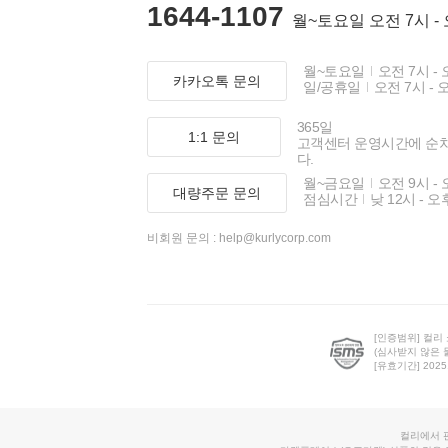
1644-1107
월~토요일 오전 7시 -
월~토요일
오전 7시 - 
카카오톡 문의
일/공휴일
오전 7시 - 
365일
1:1 문의
고객센터 운영시간에 순
다.
월~금요일
오전 9시 - 
대량주문 문의
점심시간
낮 12시 - 오
비회원 문의 :
help@kurlycorp.com
[인증범위] 컬리
(심사받지 않은 
[유효기간] 2025.0
컬리에서 