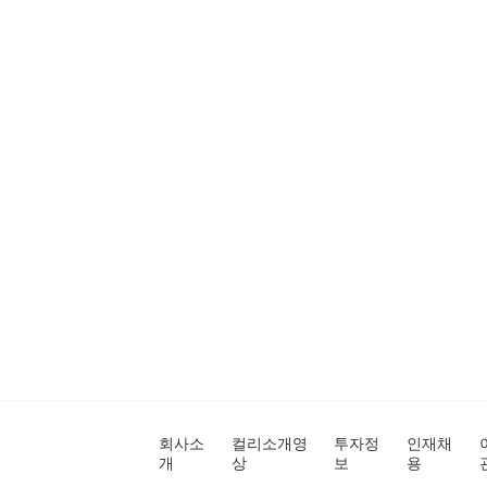
회사소
컬리소개영
투자정
인재채
개
상
보
용