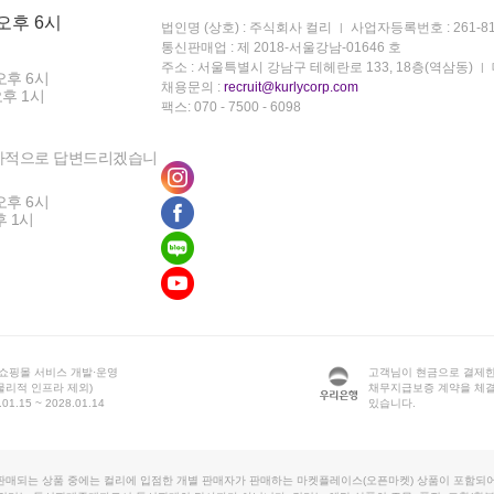
 오후 6시
법인명 (상호) : 주식회사 컬리
사업자등록번호 : 261-81
통신판매업 : 제 2018-서울강남-01646 호
주소 : 서울특별시 강남구 테헤란로 133, 18층(역삼동)
오후 6시
채용문의 :
recruit@kurlycorp.com
오후 1시
팩스: 070 - 7500 - 6098
차적으로 답변드리겠습니
오후 6시
후 1시
 쇼핑몰 서비스 개발·운영
고객님이 현금으로 결제한
물리적 인프라 제외)
채무지급보증 계약을 체
1.15 ~ 2028.01.14
있습니다.
판매되는 상품 중에는 컬리에 입점한 개별 판매자가 판매하는 마켓플레이스(오픈마켓) 상품이 포함되어