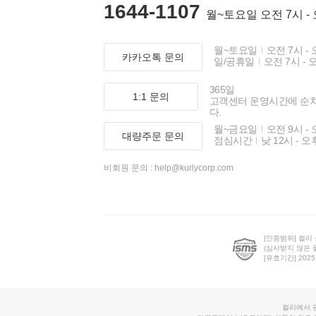
1644-1107
월~토요일 오전 7시 -
월~토요일
오전 7시 - 
카카오톡 문의
일/공휴일
오전 7시 - 
365일
1:1 문의
고객센터 운영시간에 순
다.
월~금요일
오전 9시 - 
대량주문 문의
점심시간
낮 12시 - 오
비회원 문의 :
help@kurlycorp.com
[인증범위] 컬리
(심사받지 않은 
[유효기간] 2025.0
컬리에서 