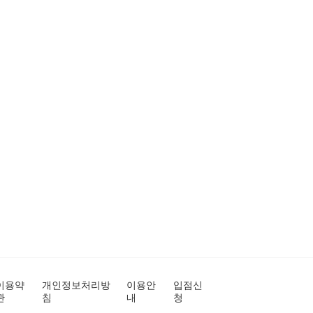
이용약
개인정보처리방
이용안
입점신
관
침
내
청