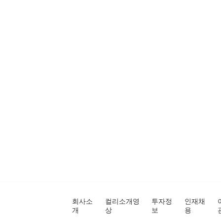
회사소
컬리소개영
투자정
인재채
개
상
보
용