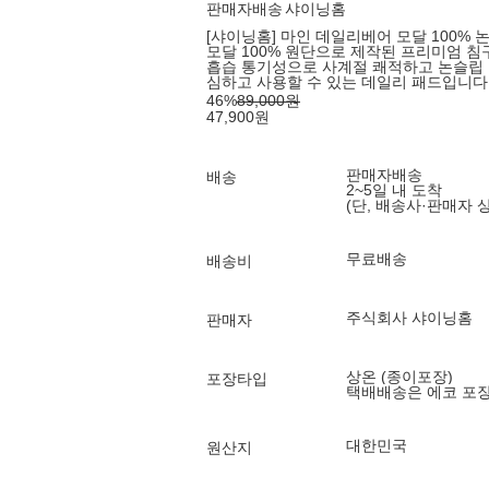
판매자배송
샤이닝홈
[샤이닝홈] 마인 데일리베어 모달 100% 논
모달 100% 원단으로 제작된 프리미엄 
흡습 통기성으로 사계절 쾌적하고 논슬립 
심하고 사용할 수 있는 데일리 패드입니다
46
%
89,000
원
47,900
원
판매자배송
배송
2~5일 내 도착
(단, 배송사·판매자 
무료배송
배송비
주식회사 샤이닝홈
판매자
상온 (종이포장)
포장타입
택배배송은 에코 포
대한민국
원산지