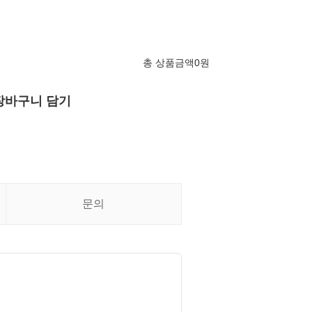
총 상품금액
0
원
장바구니 담기
문의