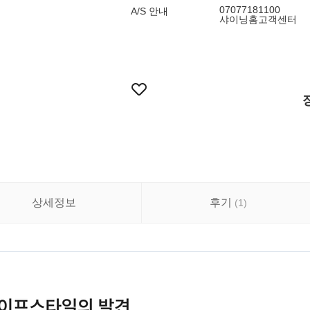
07077181100
A/S 안내
샤이닝홈고객센터
상세정보
후기
(
1
)