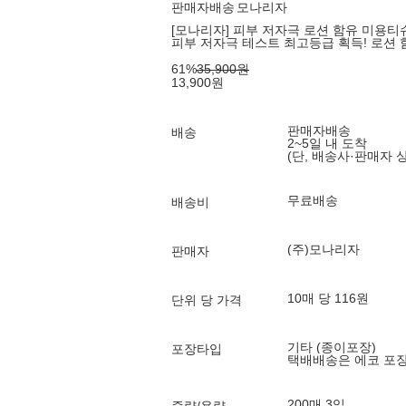
판매자배송
모나리자
[모나리자] 피부 저자극 로션 함유 미용티슈 (
피부 저자극 테스트 최고등급 획득! 로션
61
%
35,900
원
13,900
원
판매자배송
배송
2~5일 내 도착
(단, 배송사·판매자 
무료배송
배송비
(주)모나리자
판매자
10매 당 116원
단위 당 가격
기타 (종이포장)
포장타입
택배배송은 에코 포
200매 3입