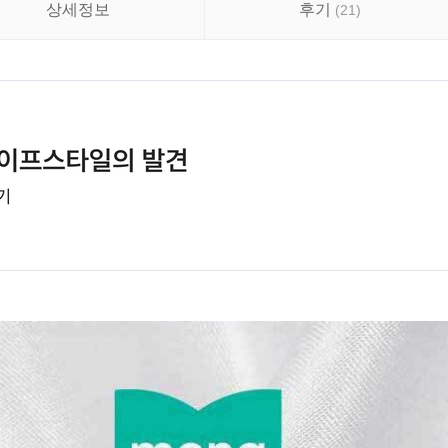
상세정보
후기
(
21
)