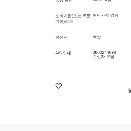
중량/용량
해당사항 없음
소비기한(또는 유통
기한)정보
국산
원산지
0800244698
A/S 안내
수신자 부담