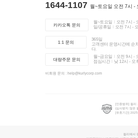
1644-1107
월~토요일 오전 7시 -
월~토요일
오전 7시 - 
카카오톡 문의
일/공휴일
오전 7시 - 
365일
1:1 문의
고객센터 운영시간에 순
다.
월~금요일
오전 9시 - 
대량주문 문의
점심시간
낮 12시 - 오
비회원 문의 :
help@kurlycorp.com
[인증범위] 컬리
(심사받지 않은 
[유효기간] 2025.0
컬리에서 