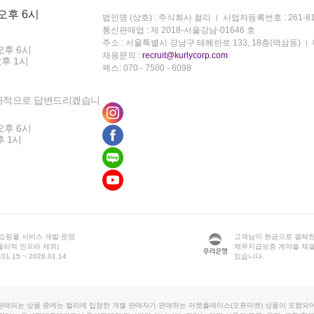
 오후 6시
법인명 (상호) : 주식회사 컬리
사업자등록번호 : 261-81
통신판매업 : 제 2018-서울강남-01646 호
주소 : 서울특별시 강남구 테헤란로 133, 18층(역삼동)
오후 6시
채용문의 :
recruit@kurlycorp.com
오후 1시
팩스: 070 - 7500 - 6098
차적으로 답변드리겠습니
오후 6시
후 1시
 쇼핑몰 서비스 개발·운영
고객님이 현금으로 결제한
물리적 인프라 제외)
채무지급보증 계약을 체
1.15 ~ 2028.01.14
있습니다.
판매되는 상품 중에는 컬리에 입점한 개별 판매자가 판매하는 마켓플레이스(오픈마켓) 상품이 포함되어