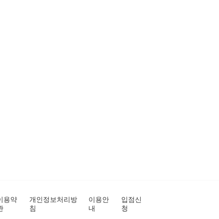
이용약
개인정보처리방
이용안
입점신
관
침
내
청