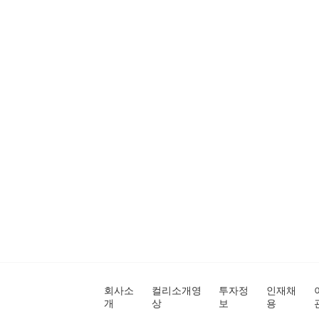
회사소
컬리소개영
투자정
인재채
개
상
보
용