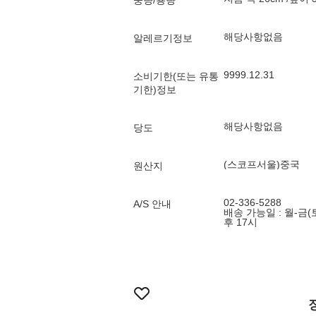
중량/용량
해당사항없음
알레르기정보
9999.12.31
소비기한(또는 유통
기한)정보
해당사항없음
당도
(스코프서울)중국
원산지
02-336-5288
A/S 안내
배송 가능일 : 월-금(
후 17시