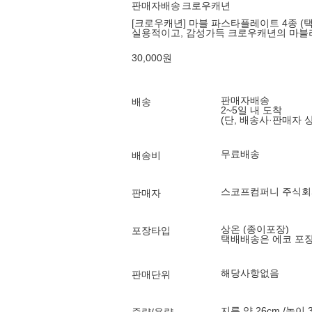
판매자배송
크로우캐년
[크로우캐년] 마블 파스타플레이트 4종 (택
실용적이고, 감성가득 크로우캐년의 마블
30,000
원
판매자배송
배송
2~5일 내 도착
(단, 배송사·판매자 
무료배송
배송비
스코프컴퍼니 주식회
판매자
상온 (종이포장)
포장타입
택배배송은 에코 포
해당사항없음
판매단위
지름 약 26cm /높이 