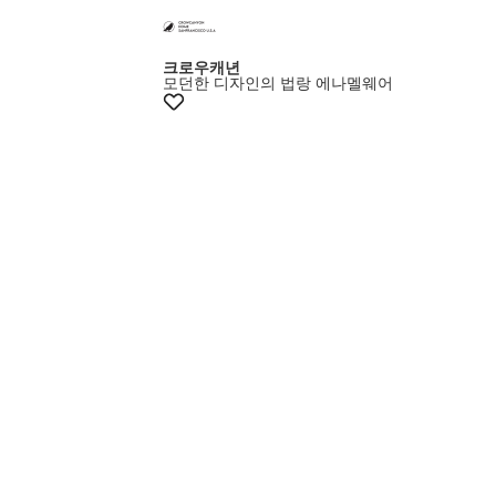
멤버스15%쿠폰
크로우캐년
모던한 디자인의 법랑 에나멜웨어