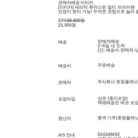
판매자배송
이타카
[이타카] 세라믹 퓨어스핀 멀티 프라이팬
손잡이 분리 가능! 두꺼운 코팅으로 눌러 
43
%
38,900
원
21,900
원
판매자배송
배송
2~5일 내 도착
(단, 배송사·판매자 
무료배송
배송비
주식회사 호원플래닛
판매자
상온 (종이포장)
포장타입
택배배송은 에코 포
중국 / (주)호원플래
원산지
024348692
A/S 안내