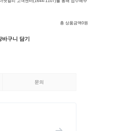
마켓컬리 고객센터(1644-1107)를 통해 접수해주
총 상품금액
0
원
장바구니 담기
문의