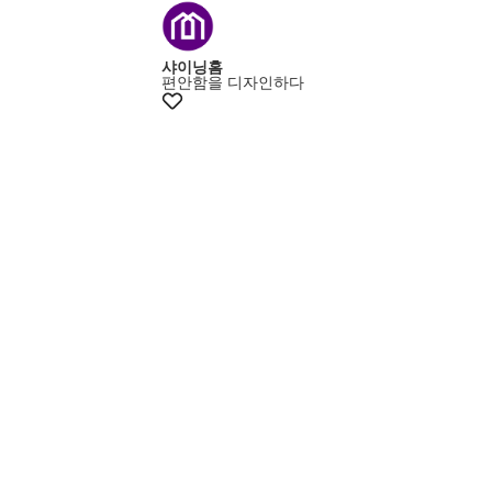
+15% 쿠폰
샤이닝홈
편안함을 디자인하다