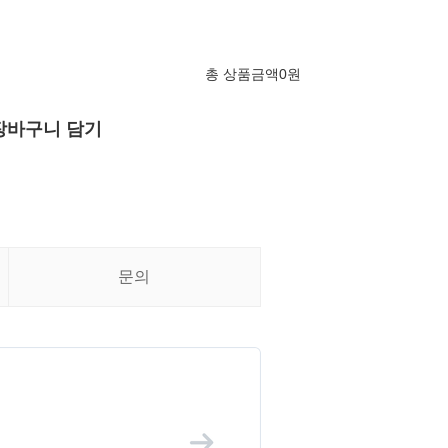
총 상품금액
0
원
장바구니 담기
문의