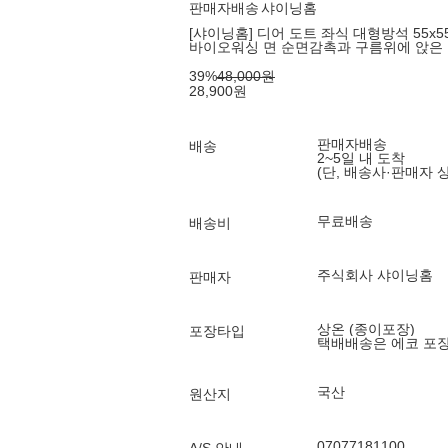
판매자배송
샤이닝홈
[샤이닝홈] 디어 도트 좌식 대형방석 55x55 
바이오워싱 면 순면감촉과 구름위에 앉은
39
%
48,000
원
28,900
원
판매자배송
배송
2~5일 내 도착
(단, 배송사·판매자 
무료배송
배송비
주식회사 샤이닝홈
판매자
상온 (종이포장)
포장타입
택배배송은 에코 포
국산
원산지
07077181100