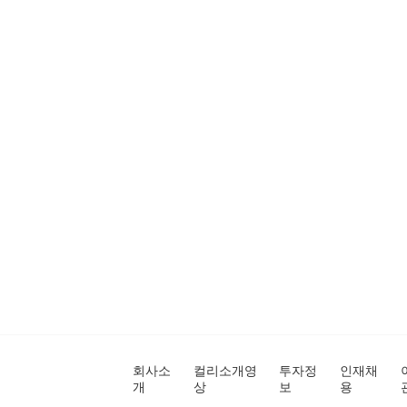
회사소
컬리소개영
투자정
인재채
개
상
보
용