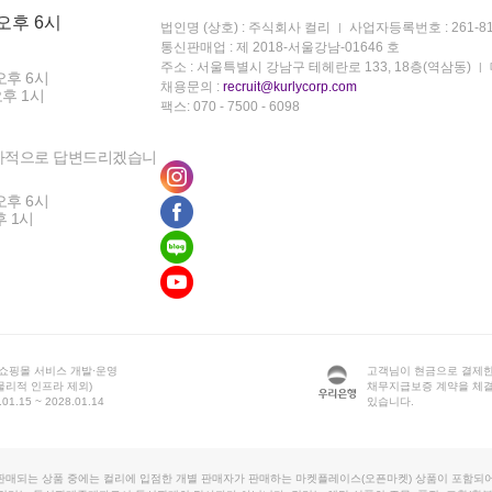
 오후 6시
법인명 (상호) : 주식회사 컬리
사업자등록번호 : 261-81
통신판매업 : 제 2018-서울강남-01646 호
주소 : 서울특별시 강남구 테헤란로 133, 18층(역삼동)
오후 6시
채용문의 :
recruit@kurlycorp.com
오후 1시
팩스: 070 - 7500 - 6098
차적으로 답변드리겠습니
오후 6시
후 1시
 쇼핑몰 서비스 개발·운영
고객님이 현금으로 결제한
물리적 인프라 제외)
채무지급보증 계약을 체
1.15 ~ 2028.01.14
있습니다.
판매되는 상품 중에는 컬리에 입점한 개별 판매자가 판매하는 마켓플레이스(오픈마켓) 상품이 포함되어