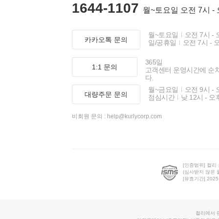
1644-1107
월~토요일 오전 7시 -
월~토요일
오전 7시 - 
카카오톡 문의
일/공휴일
오전 7시 - 
365일
1:1 문의
고객센터 운영시간에 순
다.
월~금요일
오전 9시 - 
대량주문 문의
점심시간
낮 12시 - 오
비회원 문의 :
help@kurlycorp.com
[인증범위] 컬리
(심사받지 않은 
[유효기간] 2025.0
컬리에서 