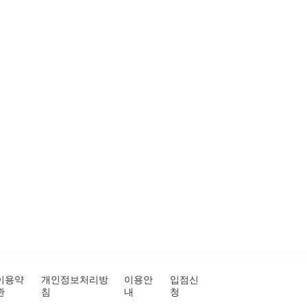
이용약
개인정보처리방
이용안
입점신
관
침
내
청