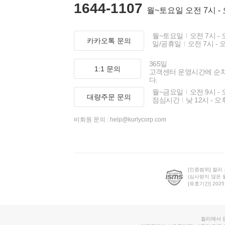
1644-1107
월~토요일 오전 7시 -
월~토요일
오전 7시 - 
카카오톡 문의
일/공휴일
오전 7시 - 
365일
1:1 문의
고객센터 운영시간에 순
다.
월~금요일
오전 9시 - 
대량주문 문의
점심시간
낮 12시 - 오
비회원 문의 :
help@kurlycorp.com
[인증범위] 컬리
(심사받지 않은 
[유효기간] 2025.0
컬리에서 