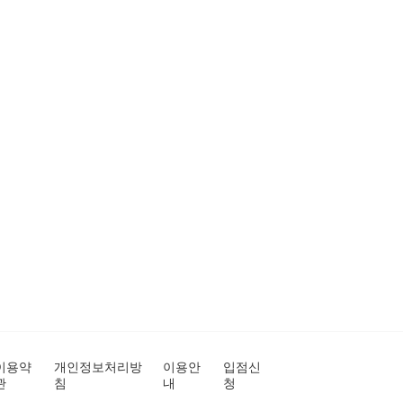
이용약
개인정보처리방
이용안
입점신
관
침
내
청