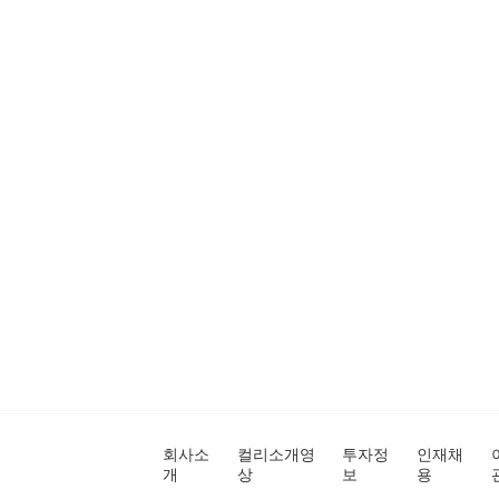
회사소
컬리소개영
투자정
인재채
개
상
보
용