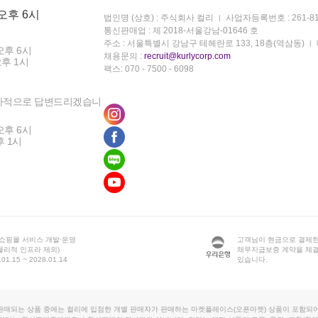
 오후 6시
법인명 (상호) : 주식회사 컬리
사업자등록번호 : 261-81
통신판매업 : 제 2018-서울강남-01646 호
주소 : 서울특별시 강남구 테헤란로 133, 18층(역삼동)
오후 6시
채용문의 :
recruit@kurlycorp.com
오후 1시
팩스: 070 - 7500 - 6098
차적으로 답변드리겠습니
오후 6시
후 1시
 쇼핑몰 서비스 개발·운영
고객님이 현금으로 결제한
물리적 인프라 제외)
채무지급보증 계약을 체
1.15 ~ 2028.01.14
있습니다.
판매되는 상품 중에는 컬리에 입점한 개별 판매자가 판매하는 마켓플레이스(오픈마켓) 상품이 포함되어