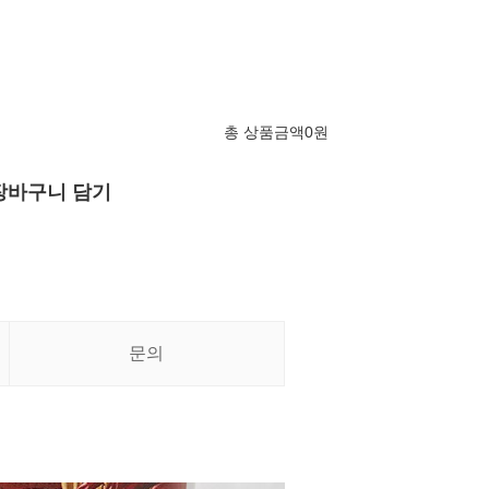
총 상품금액
0
원
장바구니 담기
문의