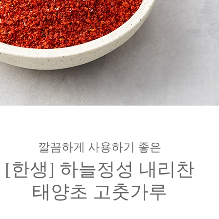
깔끔하게 사용하기 좋은
[한생] 하늘정성 내리찬
태양초 고춧가루