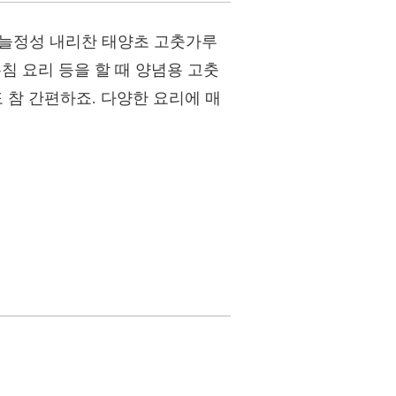
 하늘정성 내리찬 태양초 고춧가루
침 요리 등을 할 때 양념용 고춧
 참 간편하죠. 다양한 요리에 매