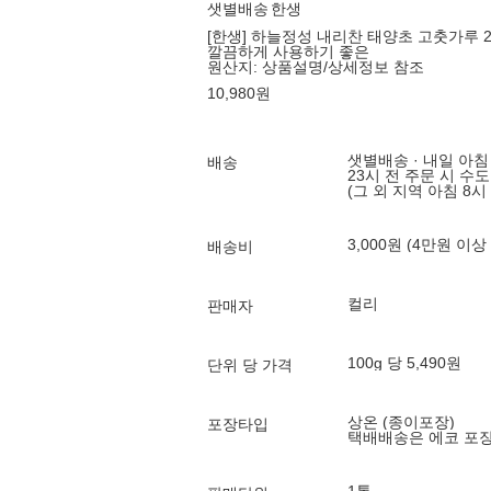
샛별배송
한생
[한생] 하늘정성 내리찬 태양초 고춧가루 2
깔끔하게 사용하기 좋은
원산지:
상품설명/상세정보 참조
10,980
원
샛별배송 · 내일 아침
배송
23시 전 주문 시 수
(그 외 지역 아침 8시
3,000원 (4만원 이상
배송비
컬리
판매자
100g 당 5,490원
단위 당 가격
상온 (종이포장)
포장타입
택배배송은 에코 포