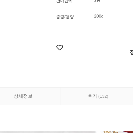
1통
판매단위
200g
중량/용량
상세정보
후기
(
132
)