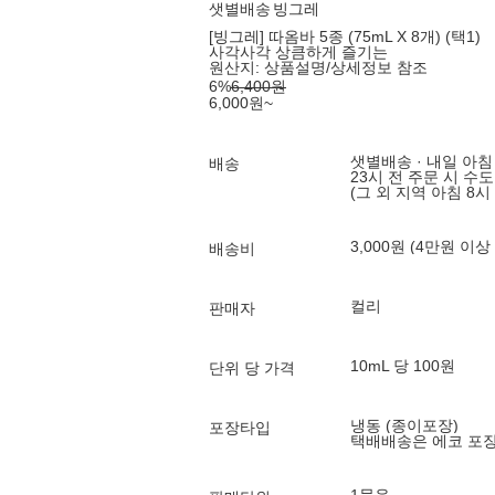
샛별배송
빙그레
[빙그레] 따옴바 5종 (75mL X 8개) (택1)
사각사각 상큼하게 즐기는
원산지:
상품설명/상세정보 참조
6
%
6,400
원
6,000
원
~
샛별배송 · 내일 아침
배송
23시 전 주문 시 수
(그 외 지역 아침 8시
3,000원 (4만원 이상
배송비
컬리
판매자
10mL 당 100원
단위 당 가격
냉동 (종이포장)
포장타입
택배배송은 에코 포