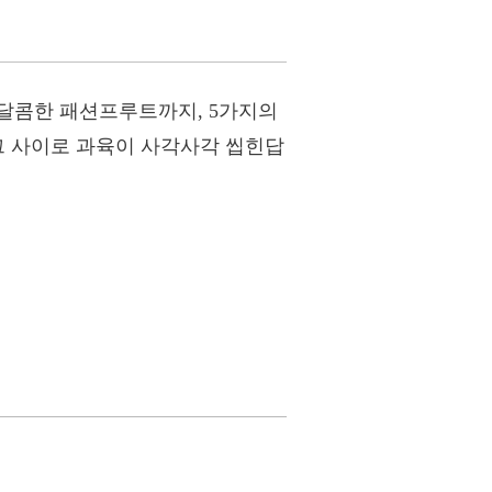
달콤한 패션프루트까지, 5가지의
그 사이로 과육이 사각사각 씹힌답