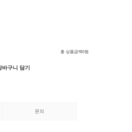
총 상품금액
0
원
장바구니 담기
문의