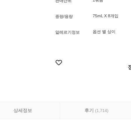
1묶음
판매단위
75mL X 8개입
중량/용량
옵션 별 상이
알레르기정보
상세정보
후기
(
1,714
)