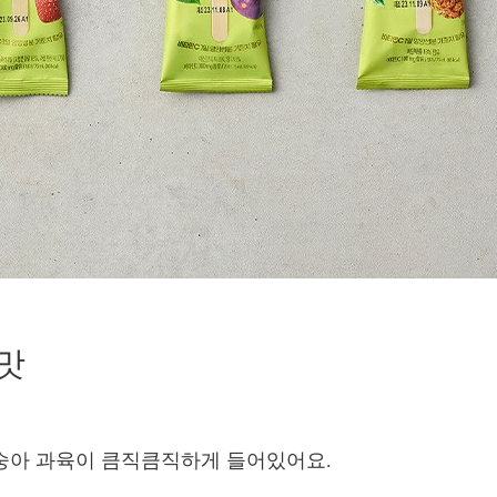
맛
복숭아 과육이 큼직큼직하게 들어있어요.