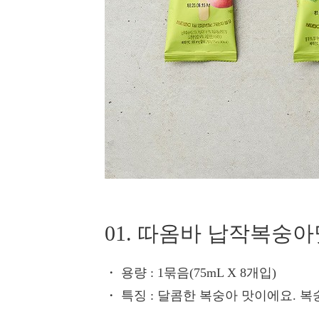
01. 따옴바 납작복숭아
・ 용량
: 1묶음(75mL X 8개입)
・ 특징
: 달콤한 복숭아 맛이에요. 