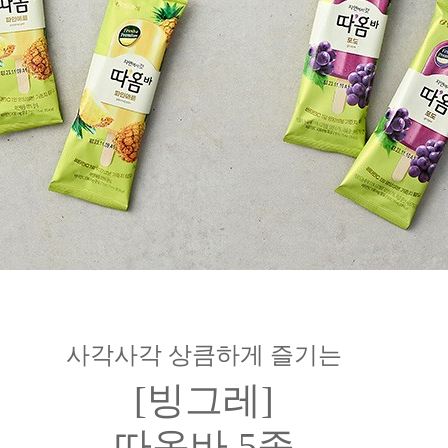
사각사각 상큼하게 즐기는
[빙그레]
따옴바 5종