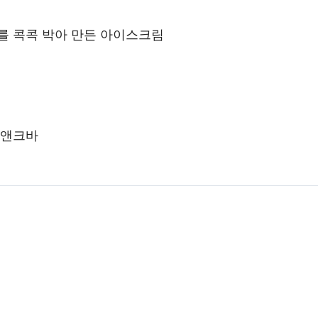
를 콕콕 박아 만든 아이스크림
쿠앤크바