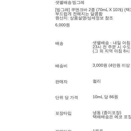
샛별배송
빙그레
[빙그레] 쿠앤크바 2종 (70mL X 10개) (택
부드럽게 전해지는 달콤함
원산지:
상품설명/상세정보 참조
6,000
원
샛별배송 · 내일 아침
배송
23시 전 주문 시 수
(그 외 지역 아침 8시
3,000원 (4만원 이상
배송비
컬리
판매자
10mL 당 86원
단위 당 가격
냉동 (종이포장)
포장타입
택배배송은 에코 포