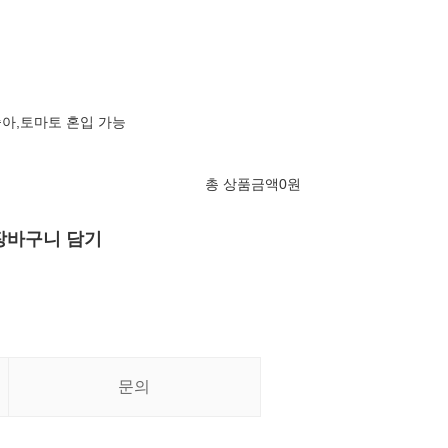
숭아,토마토 혼입 가능
총 상품금액
0
원
장바구니 담기
문의