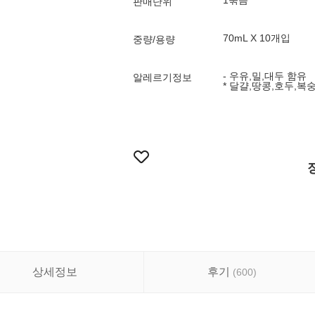
1묶음
판매단위
70mL X 10개입
중량/용량
- 우유,밀,대두 함유
알레르기정보
* 달걀,땅콩,호두,복
상세정보
후기
(
600
)