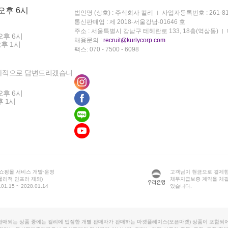
 오후 6시
법인명 (상호) : 주식회사 컬리
사업자등록번호 : 261-81
통신판매업 : 제 2018-서울강남-01646 호
주소 : 서울특별시 강남구 테헤란로 133, 18층(역삼동)
오후 6시
채용문의 :
recruit@kurlycorp.com
오후 1시
팩스: 070 - 7500 - 6098
차적으로 답변드리겠습니
오후 6시
후 1시
 쇼핑몰 서비스 개발·운영
고객님이 현금으로 결제한
물리적 인프라 제외)
채무지급보증 계약을 체
1.15 ~ 2028.01.14
있습니다.
판매되는 상품 중에는 컬리에 입점한 개별 판매자가 판매하는 마켓플레이스(오픈마켓) 상품이 포함되어