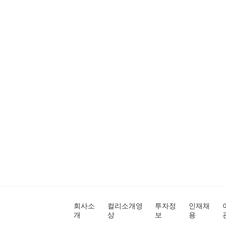
회사소
컬리소개영
투자정
인재채
개
상
보
용