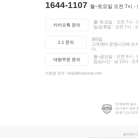
1644-1107
월~토요일 오전 7시 -
월~토요일
오전 7시 - 
카카오톡 문의
일/공휴일
오전 7시 - 
365일
1:1 문의
고객센터 운영시간에 순
다.
월~금요일
오전 9시 - 
대량주문 문의
점심시간
낮 12시 - 오
비회원 문의 :
help@kurlycorp.com
[인증범위] 컬리
(심사받지 않은 
[유효기간] 2025.0
컬리에서 