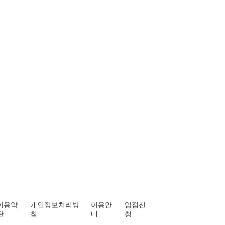
이용약
개인정보처리방
이용안
입점신
관
침
내
청