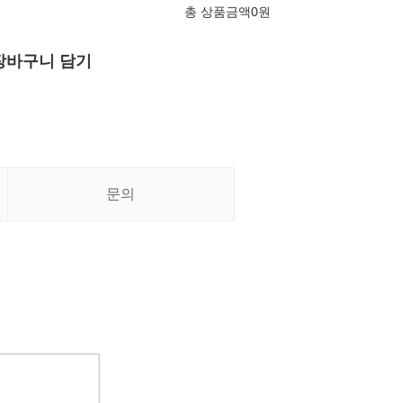
총 상품금액
0
원
장바구니 담기
문의