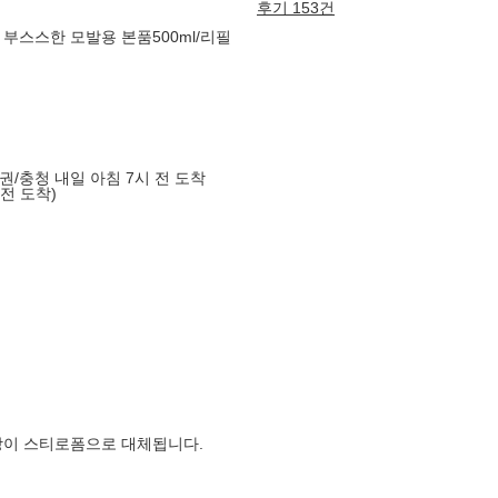
후기 153건
부스스한 모발용 본품500ml/리필
도권/충청 내일 아침 7시 전 도착
 전 도착)
장이 스티로폼으로 대체됩니다.