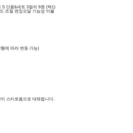
S 단품&세트 3컬러 9종 (택1)
도 조절 렌징모달 기능성 이불
상황에 따라 변동 가능)
장이 스티로폼으로 대체됩니다.