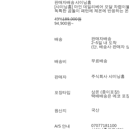
판매자배송
샤이닝홈
[샤이닝홈] 마인 데일리베어 모달 차렵이불 
독특한 곰돌이 패턴에 체온에 반응하는 온
49
%
189,000
원
94,900
원
~
판매자배송
배송
2~5일 내 도착
(단, 배송사·판매자 
무료배송
배송비
주식회사 샤이닝홈
판매자
상온 (종이포장)
포장타입
택배배송은 에코 포
국산
원산지
07077181100
A/S 안내