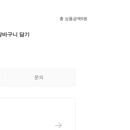
총 상품금액
0
원
장바구니 담기
문의