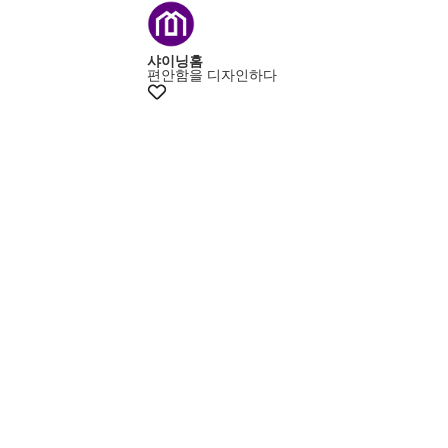
+15% 쿠폰
샤이닝홈
편안함을 디자인하다