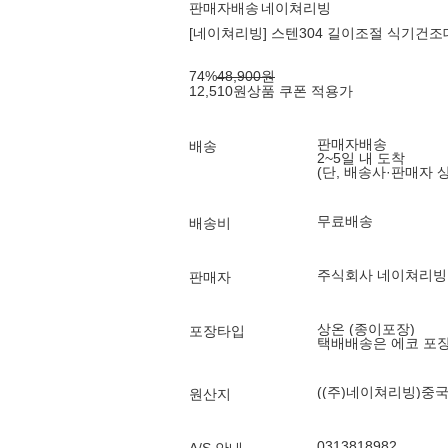
판매자배송
네이쳐리빙
[네이쳐리빙] 스텐304 길이조절 식기건조대
74
%
48,900
원
12,510
원
상품 쿠폰 적용가
판매자배송
배송
2~5일 내 도착
(단, 배송사·판매자 
무료배송
배송비
주식회사 네이쳐리빙
판매자
상온 (종이포장)
포장타입
택배배송은 에코 포
((주)네이쳐리빙)중
원산지
0313818982