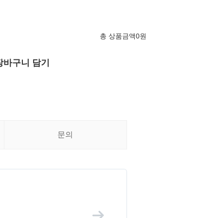
총 상품금액
0
원
장바구니 담기
문의