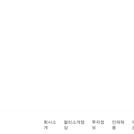
회사소
컬리소개영
투자정
인재채
개
상
보
용