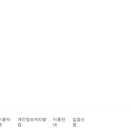
이용약
개인정보처리방
이용안
입점신
관
침
내
청