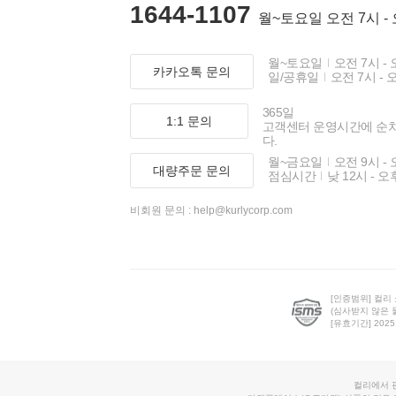
1644-1107
월~토요일 오전 7시 -
월~토요일
오전 7시 - 
카카오톡 문의
일/공휴일
오전 7시 - 
365일
1:1 문의
고객센터 운영시간에 순
다.
월~금요일
오전 9시 - 
대량주문 문의
점심시간
낮 12시 - 오
비회원 문의 :
help@kurlycorp.com
[인증범위] 컬리
(심사받지 않은 
[유효기간] 2025.0
컬리에서 