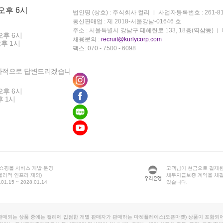
 오후 6시
법인명 (상호) : 주식회사 컬리
사업자등록번호 : 261-81
통신판매업 : 제 2018-서울강남-01646 호
주소 : 서울특별시 강남구 테헤란로 133, 18층(역삼동)
오후 6시
채용문의 :
recruit@kurlycorp.com
오후 1시
팩스: 070 - 7500 - 6098
차적으로 답변드리겠습니
오후 6시
후 1시
 쇼핑몰 서비스 개발·운영
고객님이 현금으로 결제한
물리적 인프라 제외)
채무지급보증 계약을 체
1.15 ~ 2028.01.14
있습니다.
판매되는 상품 중에는 컬리에 입점한 개별 판매자가 판매하는 마켓플레이스(오픈마켓) 상품이 포함되어